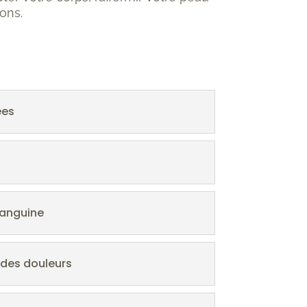
ons.
ées
sanguine
 des douleurs