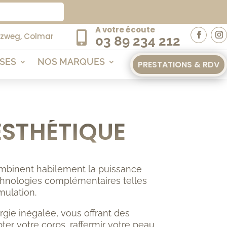
A votre écoute

uzweg, Colmar
03 89 234 212
ISES
NOS MARQUES
PRESTATIONS & RDV
ESTHÉTIQUE
mbinent habilement la puissance
echnologies complémentaires telles
mulation.
gie inégalée, vous offrant des
ter votre corps, raffermir votre peau