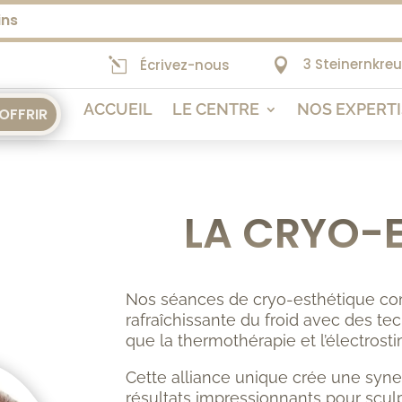
ins
3 Steinernkre
l
Écrivez-nous

ACCUEIL
LE CENTRE
NOS EXPERT
'OFFRIR
LA CRYO-
Nos séances de cryo-esthétique co
rafraîchissante du froid avec des t
que la thermothérapie et l’électrosti
Cette alliance unique crée une syner
résultats impressionnants pour sculp