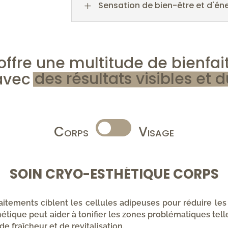
Sensation de bien-être et d'én
L
ffre une multitude de bienfaits
avec 
des résultats visibles et d
Corps
Visage
SOIN CRYO-ESTHÉTIQUE CORPS
raitements ciblent les cellules adipeuses pour réduire les
étique peut aider à tonifier les zones problématiques telle
de fraîcheur et de revitalisation.