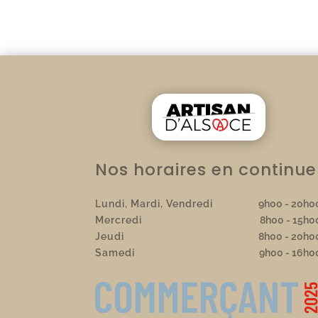
Nos horaires en continue
9h00 - 20h0
Lundi, Mardi, Vendredi
8h00 - 15h0
Mercredi
8h00 - 20h0
Jeudi
9h00 - 16h0
Samedi