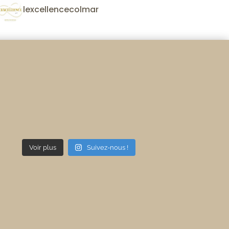
lexcellencecolmar
Voir plus
Suivez-nous !