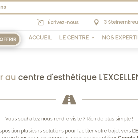
ins
3 Steinernkre
l
Écrivez-nous

ACCUEIL
LE CENTRE
NOS EXPERT
'OFFRIR
 au 
centre d'esthétique L'EXCELLE

Vous souhaitez nous rendre visite ? Rien de plus simple !
osition plusieurs solutions pour faciliter votre trajet vers
L’
ed ou en transports en commun, vous pouvez utiliser
Google 