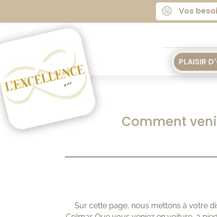
Vos beso
c
PLAISIR D
Comment venir
Sur cette page, nous mettons à votre disp
Colmar. Que vous veniez en voiture, à pi