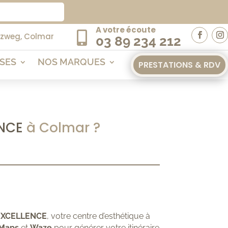
A votre écoute

uzweg, Colmar
03 89 234 212
ISES
NOS MARQUES
PRESTATIONS & RDV
NCE 
à Colmar ?
EXCELLENCE
, votre centre d’esthétique à
Maps
et
Waze
pour générer votre itinéraire