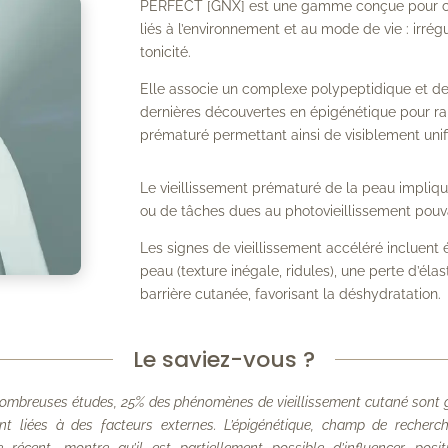
PERFECT [GNX] est une gamme conçue pour cont
liés à l’environnement et au mode de vie : irré
tonicité.
Elle associe un complexe polypeptidique et d
dernières découvertes en épigénétique pour rale
prématuré permettant ainsi de visiblement unifier
Le vieillissement prématuré de la peau implique
ou de tâches dues au photovieillissement pouvant
Les signes de vieillissement accéléré incluent 
peau (texture inégale, ridules), une perte d’élas
barrière cutanée, favorisant la déshydratation.
Le saviez-vous ?
ombreuses études, 25% des phénomènes de vieillissement cutané sont 
nt liées à des facteurs externes. L’épigénétique, champ de recherc
ue récent, montre qu’il est partiellement possible d’influencer posi