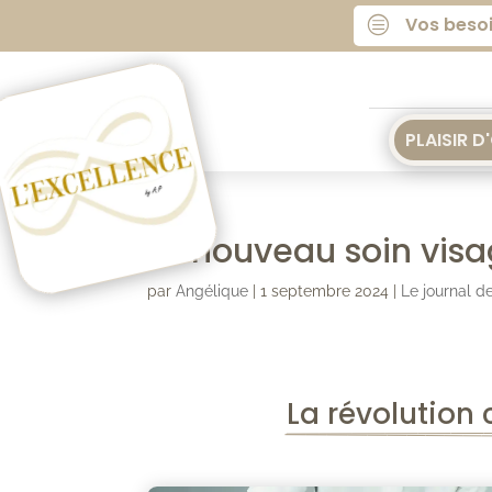
Vos beso
c
PLAISIR D
Le nouveau soin vis
par
Angélique
|
1 septembre 2024
|
Le journal 
La révolution 