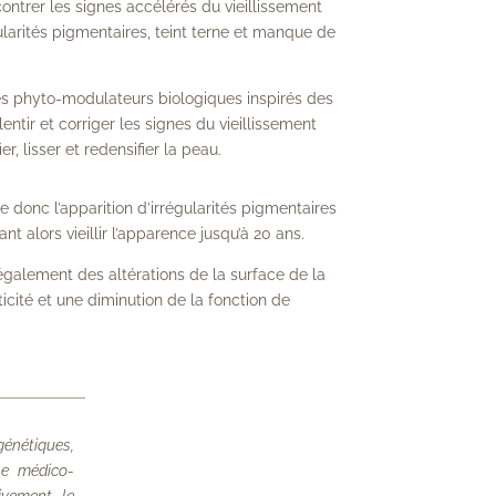
rer les signes accélérés du vieillissement
gularités pigmentaires, teint terne et manque de
es phyto-modulateurs biologiques inspirés des
ntir et corriger les signes du vieillissement
, lisser et redensifier la peau.
 donc l’apparition d’irrégularités pigmentaires
 alors vieillir l’apparence jusqu’à 20 ans.
également des altérations de la surface de la
ticité et une diminution de la fonction de
génétiques,
he médico-
tivement le