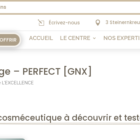
ins
3 Steinernkre
l
Écrivez-nous

ACCUEIL
LE CENTRE
NOS EXPERT
'OFFRIR
age – PERFECT [GNX]
de L'EXCELLENCE
cosméceutique à découvrir et test