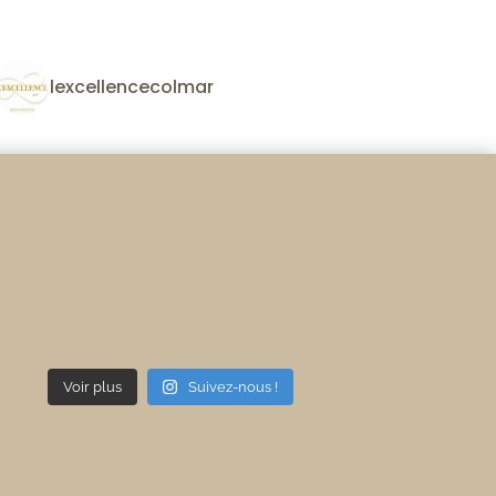
lexcellencecolmar
Voir plus
Suivez-nous !