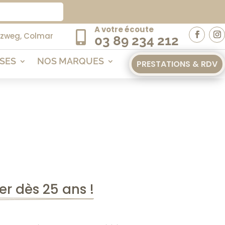
A votre écoute

uzweg, Colmar
03 89 234 212
ISES
NOS MARQUES
PRESTATIONS & RDV
er dès 25 ans !